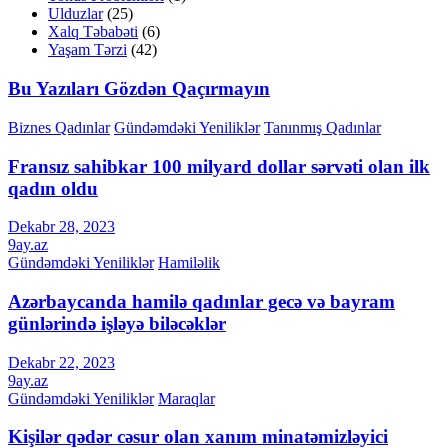
Ulduzlar
(25)
Xalq Təbabəti
(6)
Yaşam Tərzi
(42)
Bu Yazıları Gözdən Qaçırmayın
Biznes Qadınlar
Gündəmdəki Yeniliklər
Tanınmış Qadınlar
Fransız sahibkar 100 milyard dollar sərvəti olan ilk
qadın oldu
Dekabr 28, 2023
9ay.az
Gündəmdəki Yeniliklər
Hamiləlik
Azərbaycanda hamilə qadınlar gecə və bayram
günlərində işləyə biləcəklər
Dekabr 22, 2023
9ay.az
Gündəmdəki Yeniliklər
Maraqlar
Kişilər qədər cəsur olan xanım minatəmizləyici