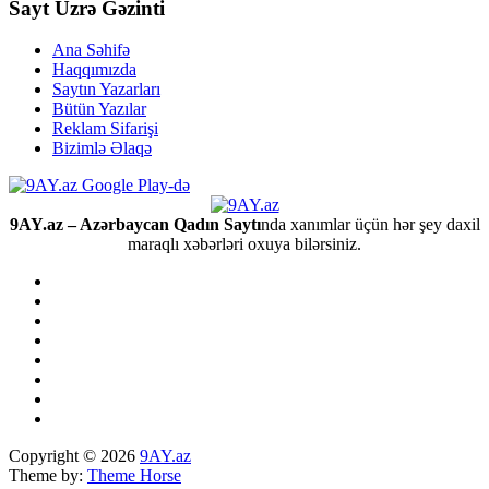
Sayt Üzrə Gəzinti
Ana Səhifə
Haqqımızda
Saytın Yazarları
Bütün Yazılar
Reklam Sifarişi
Bizimlə Əlaqə
9AY.az – Azərbaycan Qadın Saytı
nda xanımlar üçün hər şey daxil
maraqlı xəbərləri oxuya bilərsiniz.
Copyright © 2026
9AY.az
Theme by:
Theme Horse