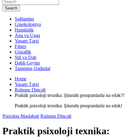
Search
Sağlamlıq
Ginekologiya
Hamiləlik
Ana və Uşaq
Yaşam Tərzi
Fitnes
Gözəllik
Stil və Dəb
Dəbli Geyim
Tanınmış Qadınlar
Home
Yaşam Tərzi
Ruhunu Dincəlt
Praktik psixoloji texnika: Şüuraltı proqramlarla nə edək?!
Praktik psixoloji texnika: Şüuraltı proqramlarla nə edək!
Psixoloq Məsləhəti
Ruhunu Dincəlt
Praktik psixoloji texnika: