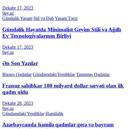
Dekabr 17, 2023
9ay.az
Gündəlik Yaşam
Stil və Dəb
Yaşam Tərzi
Gündəlik Həyatda Minimalist Geyim Stili və Ağıllı
Ev Texnologiyalarının Birliyi
Dekabr 17, 2023
9ay.az
Ən Son Yazılar
Biznes Qadınlar
Gündəmdəki Yeniliklər
Tanınmış Qadınlar
Fransız sahibkar 100 milyard dollar sərvəti olan ilk
qadın oldu
Dekabr 28, 2023
9ay.az
Gündəmdəki Yeniliklər
Hamiləlik
Azərbaycanda hamilə qadınlar gecə və bayram