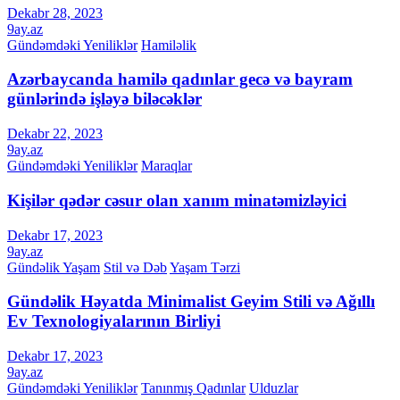
Dekabr 28, 2023
9ay.az
Gündəmdəki Yeniliklər
Hamiləlik
Azərbaycanda hamilə qadınlar gecə və bayram
günlərində işləyə biləcəklər
Dekabr 22, 2023
9ay.az
Gündəmdəki Yeniliklər
Maraqlar
Kişilər qədər cəsur olan xanım minatəmizləyici
Dekabr 17, 2023
9ay.az
Gündəlik Yaşam
Stil və Dəb
Yaşam Tərzi
Gündəlik Həyatda Minimalist Geyim Stili və Ağıllı
Ev Texnologiyalarının Birliyi
Dekabr 17, 2023
9ay.az
Gündəmdəki Yeniliklər
Tanınmış Qadınlar
Ulduzlar