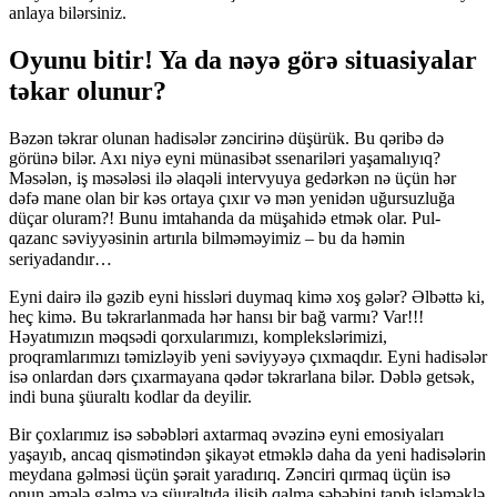
anlaya bilərsiniz.
Oyunu bitir! Ya da nəyə görə situasiyalar
təkar olunur?⠀
Bəzən təkrar olunan hadisələr zəncirinə düşürük. Bu qəribə də
görünə bilər. Axı niyə eyni münasibət ssenariləri yaşamalıyıq?
Məsələn, iş məsələsi ilə əlaqəli intervyuya gedərkən nə üçün hər
dəfə mane olan bir kəs ortaya çıxır və mən yenidən uğursuzluğa
düçar oluram?! Bunu imtahanda da müşahidə etmək olar. Pul-
qazanc səviyyəsinin artırıla bilməməyimiz – bu da həmin
seriyadandır…⠀
Eyni dairə ilə gəzib eyni hissləri duymaq kimə xoş gələr? Əlbəttə ki,
heç kimə. Bu təkrarlanmada hər hansı bir bağ varmı? Var!!!
Həyatımızın məqsədi qorxularımızı, komplekslərimizi,
proqramlarımızı təmizləyib yeni səviyyəyə çıxmaqdır. Eyni hadisələr
isə onlardan dərs çıxarmayana qədər təkrarlana bilər. Dəblə getsək,
indi buna şüuraltı kodlar da deyilir.
Bir çoxlarımız isə səbəbləri axtarmaq əvəzinə eyni emosiyaları
yaşayıb, ancaq qismətindən şikayət etməklə daha da yeni hadisələrin
meydana gəlməsi üçün şərait yaradırıq. Zənciri qırmaq üçün isə
onun əmələ gəlmə və şüuraltıda ilişib qalma səbəbini tapıb işləməklə