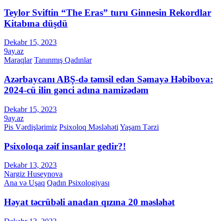
Teylor Sviftin “The Eras” turu Ginnesin Rekordlar
Kitabına düşdü
Dekabr 15, 2023
9ay.az
Maraqlar
Tanınmış Qadınlar
Azərbaycanı ABŞ-də təmsil edən Səmayə Həbibova:
2024-cü ilin gənci adına namizədəm
Dekabr 15, 2023
9ay.az
Pis Vərdişlərimiz
Psixoloq Məsləhəti
Yaşam Tərzi
Psixoloqa zəif insanlar gedir?!
Dekabr 13, 2023
Nargiz Huseynova
Ana və Uşaq
Qadın Psixologiyası
Həyat təcrübəli anadan qızına 20 məsləhət