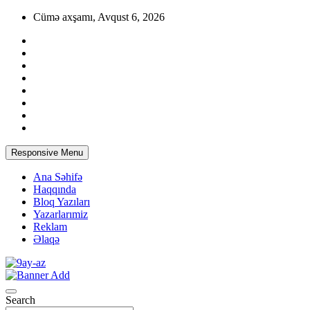
Skip
Cümə axşamı, Avqust 6, 2026
to
content
Responsive Menu
Ana Səhifə
Haqqında
Bloq Yazıları
Yazarlarımiz
Reklam
Əlaqə
Azərbaycan Qadınlarının Saytı
9AY.az
Search