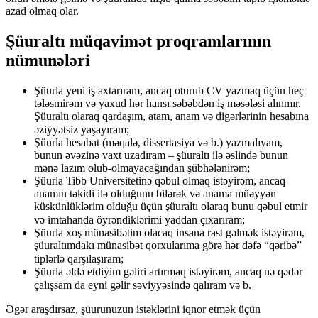
azad olmaq olar.
Şüuraltı müqavimət proqramlarının
nümunələri
Şüurla yeni iş axtarıram, ancaq oturub CV yazmaq üçün heç
tələsmirəm və yaxud hər hansı səbəbdən iş məsələsi alınmır.
Şüuraltı olaraq qardaşım, atam, anam və digərlərinin hesabına
əziyyətsiz yaşayıram;⠀
Şüurla hesabat (məqalə, dissertasiya və b.) yazmalıyam,
bunun əvəzinə vaxt uzadıram – şüuraltı ilə əslində bunun
mənə lazım olub-olmayacağından şübhələnirəm;
Şüurla Tibb Universitetinə qəbul olmaq istəyirəm, ancaq
anamın təkidi ilə olduğunu bilərək və anama müəyyən
küskünlüklərim olduğu üçün şüuraltı olaraq bunu qəbul etmir
və imtahanda öyrəndiklərimi yaddan çıxarıram;⠀
Şüurla xoş münasibətim olacaq insana rast gəlmək istəyirəm,
şüuraltımdakı münasibət qorxularıma görə hər dəfə “qəribə”
tiplərlə qarşılaşıram;⠀
Şüurla əldə etdiyim gəliri artırmaq istəyirəm, ancaq nə qədər
çalışsam da eyni gəlir səviyyəsində qalıram və b.⠀⠀
Əgər araşdırsaz, şüurunuzun istəklərini iqnor etmək üçün