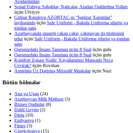
Avadanlıqları
Sosial Fobiya: Səbəblər, Nəticələr, Aradan Qaldırılma Yolları
üçün
Ulviyye
Gülnar Rəsulova AZƏRTAC-ın “İşgüzar Xanımlar”
layihəsində
üçün
Safe Uniform - Bakıda Uniforma sifarişi və
topdan satış
Azərbaycanda siqareti çəkən çəkir, çəkməyən də tüstüsünü
udur
üçün
Safe Uniform - Bakıda Uniforma sifarişi və topdan
satış
Qarşınızdakı İnsanı Tanımaq üçün 8 Sual
üçün
gulu
Qarşınızdakı İnsanı Tanımaq üçün 8 Sual
üçün
gulu
Komfort Zonası Nədir: Xəyallarımızı Məqsədə Necə
Çevirək?
üçün
Rovshan
Aspirinlə Üz Dərisinə Müxtəlif Maskalar
üçün
Nazi
Bütün bölmələr
Ana və Uşaq
(24)
Azərbaycan Milli Mətbəxi
(3)
Biznes Qadınlar
(8)
Dəbli Geyim
(2)
Dieta
(10)
Epilyasiya
(1)
Fitnes
(3)
Ginekologiya
(15)