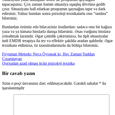
tapacaqsınız. Çox zaman həmin situasiya uşaqlıq dövrünə gedib
çıxır. Situasiyanı həll edərkən proqramın qaynağını tapır və dərk
edirsiniz. Yalnız bundan sonra psixoloji texnikalarla onu “sındıra”
bilərsiniz.
Bunlardan özünüz edə biləcəyiniz üsullardan: sadəcə onu bir kağıza
yaza və ya kiməsə hisslərlə danışa bilərsiniz. Əsas vurğunu hisslərə
yönəltmək lazımdır. Əgər çətinlik çəkirsinizsə, bu tipli situasiyalar
indi EMDR terapiya ilə tez və effektiv şəkildə aradan qaldırılır. Əgər
texnikanı etdinizsə, öz təəssüratlarınızla da bölüşə bilərsiniz.
Yazı
Feynman Metodu: Necə Öyrənək ki, Heç Zaman Yaddan
Çıxarmayaq
naviqasiyası
Qorxudan azad olmaq üçün psixoloji texnika
Bir cavab yazın
Sizin e-poçt ünvanınız dərc edilməyəcəkdir.
Gərəkli sahələr
*
ilə
işarələnmişdir