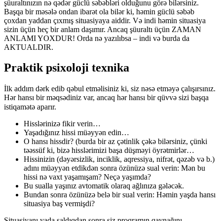
şüuraltınızın nə qədər güclü səbəbləri olduğunu görə bilərsiniz.
Başqa bir məsələ ondan ibarət ola bilər ki, həmin güclü səbəb
çoxdan yaddan çıxmış situasiyaya aiddir. Və indi həmin situasiya
sizin üçün heç bir anlam daşımır. Ancaq şüuraltı üçün ZAMAN
ANLAMI YOXDUR! Orda nə yazılıbsa – indi və burda da
AKTUALDIR.
Praktik psixoloji texnika
İlk addım dərk edib qəbul etməlisiniz ki, siz nəsə etməyə çalışırsınız.
Hər hansı bir məqsədiniz var, ancaq hər hansı bir qüvvə sizi başqa
istiqamətə aparır.⠀
Hisslərinizə fikir verin…
Yaşadığınız hissi müəyyən edin…
O hansı hissdir? (burda bir az çətinlik çəkə bilərsiniz, çünki
təəssüf ki, bizə hisslərimizi başa düşməyi öyrətmirlər…
Hissinizin (dəyərsizlik, inciklik, aqressiya, nifrət, qəzəb və b.)
adını müəyyən etdikdən sonra özünüzə sual verin: Mən bu
hissi nə vaxt yaşamışam? Neçə yaşımda?
Bu sualla yaşınız avtomatik olaraq ağlınıza gələcək.
Bundan sonra özünüzə belə bir sual verin: Həmin yaşda hansı
situasiya baş vermişdi?
Situasiyanı yada saldıqdan sonra siz proqramın qaynağını