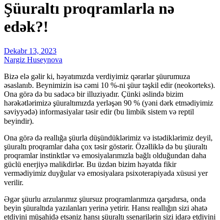
Şüuraltı proqramlarla nə
edək?!
Dekabr 13, 2023
Nargiz Huseynova
Bizə elə gəlir ki, həyatımızda verdiyimiz qərarlar şüurumuza
əsaslanıb. Beynimizin isə cəmi 10 %-ni şüur təşkil edir (neokorteks).
Ona görə də bu sadəcə bir illuziyadır. Çünki əslində bizim
hərəkətlərimizə şüuraltımızda yerləşən 90 % (yəni dərk etmədiyimiz
səviyyədə) informasiyalar təsir edir (bu limbik sistem və reptil
beyindir).⠀
Ona görə də reallığa şüurla düşündüklərimiz və istədiklərimiz deyil,
şüuraltı proqramlar daha çox təsir göstərir. Özəlliklə də bu şüuraltı
proqramlar instinktlər və emosiyalarımızla bağlı olduğundan daha
güclü enerjiyə malikdirlər. Bu üzdən bizim həyatda fikir
vermədiyimiz duyğular və emosiyalara psixoterapiyada xüsusi yer
verilir.⠀
Əgər şüurlu arzularımız şüursuz proqramlarımıza qarşıdırsa, onda
beyin şüuraltıda yazılanları yerinə yetirir. Hansı reallığın sizi əhatə
etdiyini müşahidə etsəniz hansı şüuraltı ssenarilərin sizi idarə etdiyini