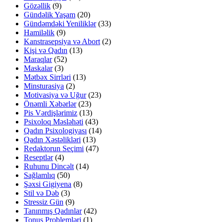
Gözəllik
(9)
Gündəlik Yaşam
(20)
Gündəmdəki Yeniliklər
(33)
Hamiləlik
(9)
Kanstrasepsiya və Abort
(2)
Kişi və Qadın
(13)
Maraqlar
(52)
Maskalar
(3)
Mətbəx Sirrləri
(13)
Minsturasiya
(2)
Motivasiya və Uğur
(23)
Önəmli Xəbərlər
(23)
Pis Vərdişlərimiz
(13)
Psixoloq Məsləhəti
(43)
Qadın Psixologiyası
(14)
Qadın Xəstəlikləri
(13)
Redaktorun Seçimi
(47)
Reseptlər
(4)
Ruhunu Dincəlt
(14)
Sağlamlıq
(50)
Şəxsi Gigiyena
(8)
Stil və Dəb
(3)
Stressiz Gün
(9)
Tanınmış Qadınlar
(42)
Tonus Problemləri
(1)