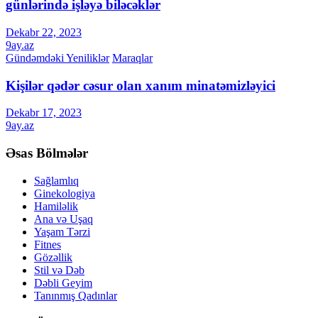
günlərində işləyə biləcəklər
Dekabr 22, 2023
9ay.az
Gündəmdəki Yeniliklər
Maraqlar
Kişilər qədər cəsur olan xanım minatəmizləyici
Dekabr 17, 2023
9ay.az
Əsas Bölmələr
Sağlamlıq
Ginekologiya
Hamiləlik
Ana və Uşaq
Yaşam Tərzi
Fitnes
Gözəllik
Stil və Dəb
Dəbli Geyim
Tanınmış Qadınlar