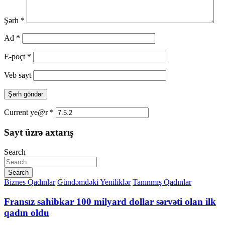
Şərh
*
Ad
*
E-poçt
*
Veb sayt
Current ye@r
*
Sayt üzrə axtarış
Search
Search
Biznes Qadınlar
Gündəmdəki Yeniliklər
Tanınmış Qadınlar
Fransız sahibkar 100 milyard dollar sərvəti olan ilk
qadın oldu