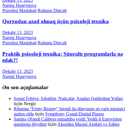
Dekabr 13, 2023
Nargiz Huseynova
Psixoloq Məsləhəti
Ruhunu Dincəlt
Qorxudan azad olmaq üçün psixoloji texnika
Dekabr 13, 2023
Nargiz Huseynova
Psixoloq Məsləhəti
Ruhunu Dincəlt
Praktik psixoloji texnika: Şüuraltı proqramlarla nə
edək?!
Dekabr 13, 2023
Nargiz Huseynova
Ən son açıqlamalar
Sosial Fobiya: Səbəblər, Nəticələr, Aradan Qaldırılma Yolları
üçün
Nergiz
Rihanna “Fenty Beauty” brendi ilə dünyanın ən varlı musiqiçi
qadını oldu
üçün
Symphony Grand Digital Pianos
Samirə Əfəndi Caliberə müsahibə verdi: Yeddi il Eurovision
qapılarını döydüm
üçün
Akustika Musiqi Alətləri və Səhnə