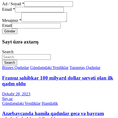
Ad / Soyad
*
Email
*
Mesajınız
*
Email
Göndər
Sayt üzrə axtarış
Search
Search
Biznes Qadınlar
Gündəmdəki Yeniliklər
Tanınmış Qadınlar
Fransız sahibkar 100 milyard dollar sərvəti olan ilk
qadın oldu
Dekabr 28, 2023
9ay.az
Gündəmdəki Yeniliklər
Hamiləlik
Azərbaycanda hamilə qadınlar gecə və bayram