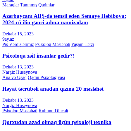
Maraqlar
Tanınmış Qadınlar
Azərbaycanı ABŞ-də təmsil edən Səmayə Həbibova:
2024-cü ilin gənci adına namizədəm
Dekabr 15, 2023
9ay.az
Pis Vərdişlərimiz
Psixoloq Məsləhəti
Yaşam Tərzi
Psixoloqa zəif insanlar gedir?!
Dekabr 13, 2023
Nargiz Huseynova
Ana və Uşaq
Qadın Psixologiyası
Həyat təcrübəli anadan qızına 20 məsləhət
Dekabr 13, 2023
Nargiz Huseynova
Psixoloq Məsləhəti
Ruhunu Dincəlt
Qorxudan azad olmaq üçün psixoloji texnika