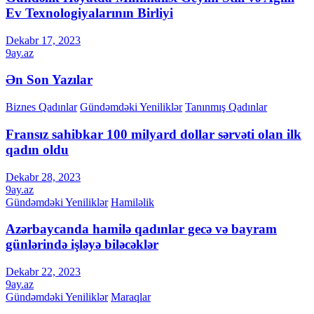
Ev Texnologiyalarının Birliyi
Dekabr 17, 2023
9ay.az
Ən Son Yazılar
Biznes Qadınlar
Gündəmdəki Yeniliklər
Tanınmış Qadınlar
Fransız sahibkar 100 milyard dollar sərvəti olan ilk
qadın oldu
Dekabr 28, 2023
9ay.az
Gündəmdəki Yeniliklər
Hamiləlik
Azərbaycanda hamilə qadınlar gecə və bayram
günlərində işləyə biləcəklər
Dekabr 22, 2023
9ay.az
Gündəmdəki Yeniliklər
Maraqlar