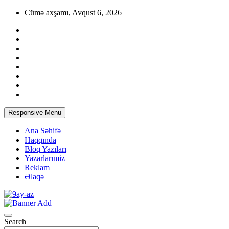
Skip
Cümə axşamı, Avqust 6, 2026
to
content
Responsive Menu
Ana Səhifə
Haqqında
Bloq Yazıları
Yazarlarımiz
Reklam
Əlaqə
Azərbaycan Qadınlarının Saytı
9AY.az
Search