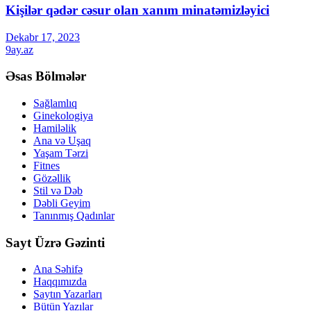
Kişilər qədər cəsur olan xanım minatəmizləyici
Dekabr 17, 2023
9ay.az
Əsas Bölmələr
Sağlamlıq
Ginekologiya
Hamiləlik
Ana və Uşaq
Yaşam Tərzi
Fitnes
Gözəllik
Stil və Dəb
Dəbli Geyim
Tanınmış Qadınlar
Sayt Üzrə Gəzinti
Ana Səhifə
Haqqımızda
Saytın Yazarları
Bütün Yazılar