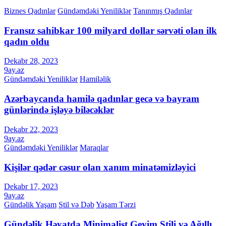
Biznes Qadınlar
Gündəmdəki Yeniliklər
Tanınmış Qadınlar
Fransız sahibkar 100 milyard dollar sərvəti olan ilk
qadın oldu
Dekabr 28, 2023
9ay.az
Gündəmdəki Yeniliklər
Hamiləlik
Azərbaycanda hamilə qadınlar gecə və bayram
günlərində işləyə biləcəklər
Dekabr 22, 2023
9ay.az
Gündəmdəki Yeniliklər
Maraqlar
Kişilər qədər cəsur olan xanım minatəmizləyici
Dekabr 17, 2023
9ay.az
Gündəlik Yaşam
Stil və Dəb
Yaşam Tərzi
Gündəlik Həyatda Minimalist Geyim Stili və Ağıllı