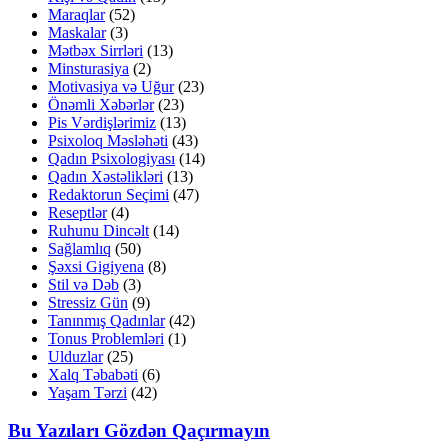
Maraqlar
(52)
Maskalar
(3)
Mətbəx Sirrləri
(13)
Minsturasiya
(2)
Motivasiya və Uğur
(23)
Önəmli Xəbərlər
(23)
Pis Vərdişlərimiz
(13)
Psixoloq Məsləhəti
(43)
Qadın Psixologiyası
(14)
Qadın Xəstəlikləri
(13)
Redaktorun Seçimi
(47)
Reseptlər
(4)
Ruhunu Dincəlt
(14)
Sağlamlıq
(50)
Şəxsi Gigiyena
(8)
Stil və Dəb
(3)
Stressiz Gün
(9)
Tanınmış Qadınlar
(42)
Tonus Problemləri
(1)
Ulduzlar
(25)
Xalq Təbabəti
(6)
Yaşam Tərzi
(42)
Bu Yazıları Gözdən Qaçırmayın