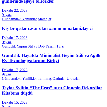
günlərində işləyə biləcəklər
Dekabr 22, 2023
9ay.az
Gündəmdəki Yeniliklər
Maraqlar
Kişilər qədər cəsur olan xanım minatəmizləyici
Dekabr 17, 2023
9ay.az
Gündəlik Yaşam
Stil və Dəb
Yaşam Tərzi
Gündəlik Həyatda Minimalist Geyim Stili və Ağıllı
Ev Texnologiyalarının Birliyi
Dekabr 17, 2023
9ay.az
Gündəmdəki Yeniliklər
Tanınmış Qadınlar
Ulduzlar
Teylor Sviftin “The Eras” turu Ginnesin Rekordlar
Kitabına düşdü
Dekabr 15, 2023
9ay.az