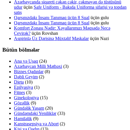
Azərbaycanda siqareti çəkən çəkir, çəkməyən də tüstüsünü
udur
üçün
Safe Uniform - Bakıda Uniforma sifarişi və topdan
satış
Qarşınızdakı İnsanı Tanımaq üçün 8 Sual
üçün
gulu
Qarşınızdakı İnsanı Tanımaq üçün 8 Sual
üçün
gulu
Komfort Zonası Nədir: Xəyallarımızı Məqsədə Necə
Çevirək?
üçün
Rovshan
Aspirinlə Üz Dərisinə Müxtəlif Maskalar
üçün
Nazi
Bütün bölmələr
Ana və Uşaq
(24)
Azərbaycan Milli Mətbəxi
(3)
Biznes Qadınlar
(8)
Dəbli Geyim
(2)
Dieta
(10)
Epilyasiya
(1)
Fitnes
(3)
Ginekologiya
(15)
Gözəllik
(9)
Gündəlik Yaşam
(20)
Gündəmdəki Yeniliklər
(33)
Hamiləlik
(9)
Kanstrasepsiya və Abort
(2)
Kişi və Qadın
(13)