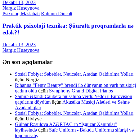
Dekabr 13, 2023
Nargiz Huseynova
Psixoloq Məsləhəti
Ruhunu Dincəlt
Praktik psixoloji texnika: Şüuraltı proqramlarla nə
edək?!
Dekabr 13, 2023
Nargiz Huseynova
Ən son açıqlamalar
Sosial Fobiya: Səbəblər, Nəticələr, Aradan Qaldırılma Yolları
üçün
Nergiz
Rihanna “Fenty Beauty” brendi ilə dünyanın ən varlı musiqiçi
qadını oldu
üçün
Symphony Grand Digital Pianos
Samirə Əfəndi Caliberə müsahibə verdi: Yeddi il Eurovision
qapılarını döydüm
üçün
Akustika Musiqi Alətləri və Səhnə
Avadanlıqları
Sosial Fobiya: Səbəblər, Nəticələr, Aradan Qaldırılma Yolları
üçün
Ulviyye
Gülnar Rəsulova AZƏRTAC-ın “İşgüzar Xanımlar”
layihəsində
üçün
Safe Uniform - Bakıda Uniforma sifarişi və
topdan satış