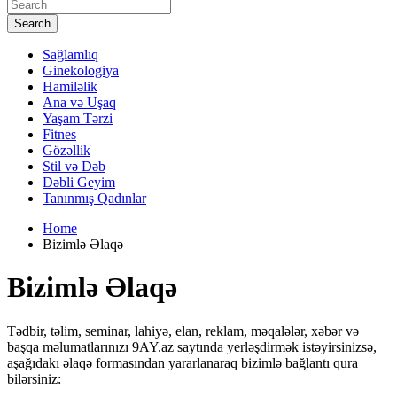
Search
Sağlamlıq
Ginekologiya
Hamiləlik
Ana və Uşaq
Yaşam Tərzi
Fitnes
Gözəllik
Stil və Dəb
Dəbli Geyim
Tanınmış Qadınlar
Home
Bizimlə Əlaqə
Bizimlə Əlaqə
Tədbir, təlim, seminar, lahiyə, elan, reklam, məqalələr, xəbər və
başqa məlumatlarınızı 9AY.az saytında yerləşdirmək istəyirsinizsə,
aşağıdakı əlaqə formasından yararlanaraq bizimlə bağlantı qura
bilərsiniz: